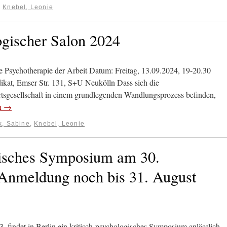
:
Knebel, Leonie
logischer Salon 2024
e Psychotherapie der Arbeit Datum: Freitag, 13.09.2024, 19-20.30
ikat, Emser Str. 131, S+U Neukölln Dass sich die
tsgesellschaft in einem grundlegenden Wandlungsprozess befinden,
en
→
k, Sabine
,
Knebel, Leonie
gisches Symposium am 30.
Anmeldung noch bis 31. August
 findet in Berlin ein kritisch-psychologisches Symposium anlässlich