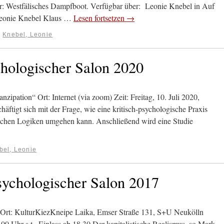
r: Westfälisches Dampfboot. Verfügbar über: Leonie Knebel in Auf
Leonie Knebel Klaus …
Lesen fortsetzen
→
:
Knebel, Leonie
ychologischer Salon 2020
ipation“ Ort: Internet (via zoom) Zeit: Freitag, 10. Juli 2020,
äftigt sich mit der Frage, wie eine kritisch-psychologische Praxis
schen Logiken umgehen kann. Anschließend wird eine Studie
bel, Leonie
psychologischer Salon 2017
 Ort: KulturKiezKneipe Laika, Emser Straße 131, S+U Neukölln
00 Uhr s.t., Einlass ab 18.30 Der kapitalistische Realismus, so Mark