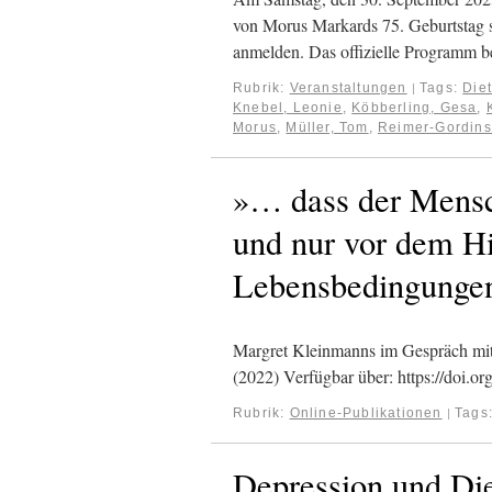
von Morus Markards 75. Geburtstag s
anmelden. Das offizielle Programm 
Rubrik:
Veranstaltungen
Tags:
Diet
|
Knebel, Leonie
,
Köbberling, Gesa
,
Morus
,
Müller, Tom
,
Reimer-Gordins
»… dass der Mensch
und nur vor dem Hi
Lebensbedingungen
Margret Kleinmanns im Gespräch mit
(2022) Verfügbar über: https://doi.o
Rubrik:
Online-Publikationen
Tags
|
Depression und Die