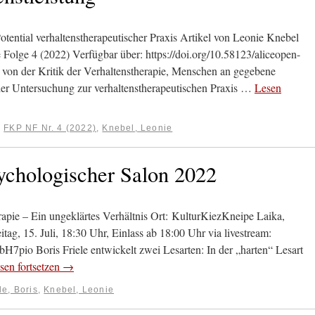
ential verhaltenstherapeutischer Praxis Artikel von Leonie Knebel
Folge 4 (2022) Verfügbar über: https://doi.org/10.58123/aliceopen-
n der Kritik der Verhaltenstherapie, Menschen an gegebene
er Untersuchung zur verhaltenstherapeutischen Praxis …
Lesen
:
FKP NF Nr. 4 (2022)
,
Knebel, Leonie
sychologischer Salon 2022
apie – Ein ungeklärtes Verhältnis Ort: KulturKiezKneipe Laika,
ag, 15. Juli, 18:30 Uhr, Einlass ab 18:00 Uhr via livestream:
o Boris Friele entwickelt zwei Lesarten: In der „harten“ Lesart
sen fortsetzen
→
le, Boris
,
Knebel, Leonie