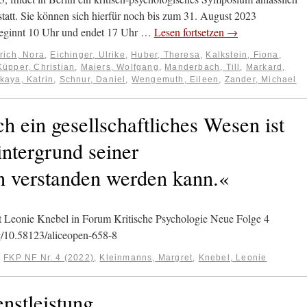
tatt. Sie können sich hierfür noch bis zum 31. August 2023
beginnt 10 Uhr und endet 17 Uhr …
Lesen fortsetzen
→
rich, Nora
,
Eichinger, Ulrike
,
Huber, Theresa
,
Kalkstein, Fiona
,
Küpper, Christian
,
Maiers, Wolfgang
,
Manderbach, Till
,
Markard,
kaya, Katrin
,
Schnur, Daniel
,
Wengemuth, Eileen
,
Zander, Michael
 ein gesellschaftliches Wesen ist
ntergrund seiner
 verstanden werden kann.«
 Leonie Knebel in Forum Kritische Psychologie Neue Folge 4
rg/10.58123/aliceopen-658-8
:
FKP NF Nr. 4 (2022)
,
Kleinmanns, Margret
,
Knebel, Leonie
nstleistung