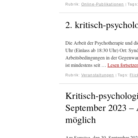
Rubrik:
Online-Publikationen
Tags
|
2. kritisch-psycho
Die Arbeit der Psychotherapie und di
Uhr (Einlass ab 18:30 Uhr) Ort: Synd
Arbeitsbedingungen in der Gegenwar
ist mindestens seit …
Lesen fortsetz
Rubrik:
Veranstaltungen
Tags:
Flic
|
Kritisch-psycholo
September 2023 – 
möglich
Am Samstag, den 30. September 2023,