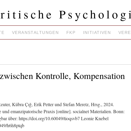
ritische Psycholog
TE
VERANSTALTUNGEN
FKP
INITIATIVEN
VERE
 zwischen Kontrolle, Kompensation
 Reuter, Kübra Çığ, Erik Petter und Stefan Meretz, Hrsg., 2024.
 und emanzipatorische Praxis [online]. socialnet Materialien. Bonn:
gbar über: https://doi.org/10.60049/tioqsvb7 Leonie Knebel
0049/h6h8ptqb