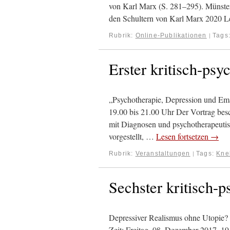
von Karl Marx (S. 281–295). Münste
den Schultern von Karl Marx 2020 
Rubrik:
Online-Publikationen
Tags
|
Erster kritisch-ps
„Psychotherapie, Depression und Emanz
19.00 bis 21.00 Uhr Der Vortrag besch
mit Diagnosen und psychotherapeuti
vorgestellt, …
Lesen fortsetzen
→
Rubrik:
Veranstaltungen
Tags:
Kne
|
Sechster kritisch-
Depressiver Realismus ohne Utopie?
Zeit: Freitag, 08. Dezember 2017, 19.