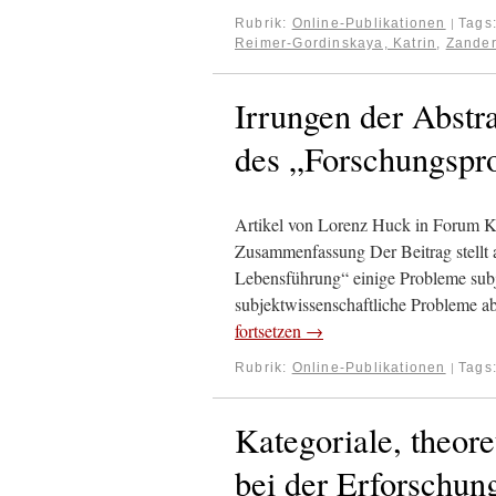
Rubrik:
Online-Publikationen
Tags
|
Reimer-Gordinskaya, Katrin
,
Zander
Irrungen der Abstra
des „Forschungspr
Artikel von Lorenz Huck in Forum 
Zusammenfassung Der Beitrag stellt a
Lebensführung“ einige Probleme sub
subjektwissenschaftliche Probleme 
fortsetzen
→
Rubrik:
Online-Publikationen
Tags
|
Kategoriale, theor
bei der Erforschun