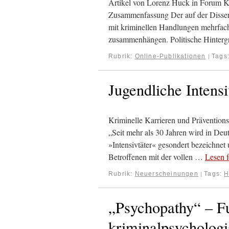
Artikel von Lorenz Huck in Forum 
Zusammenfassung Der auf der Disserta
mit kriminellen Handlungen mehrfach a
zusammenhängen. Politische Hinterg
Rubrik:
Online-Publikationen
Tags
|
Jugendliche Intensi
Kriminelle Karrieren und Prävention
„Seit mehr als 30 Jahren wird in Deuts
»Intensivtäter« gesondert bezeichnet u
Betroffenen mit der vollen …
Lesen f
Rubrik:
Neuerscheinungen
Tags:
H
|
„Psychopathy“ – Fu
kriminalpsycholog