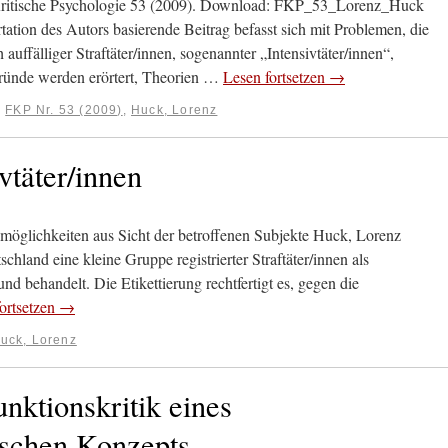
Kritische Psychologie 53 (2009). Download: FKP_53_Lorenz_Huck
tion des Autors basierende Beitrag befasst sich mit Problemen, die
uffälliger Straftäter/innen, sogenannter „Intensivtäter/innen“,
ründe werden erörtert, Theorien …
Lesen fortsetzen
→
:
FKP Nr. 53 (2009)
,
Huck, Lorenz
vtäter/innen
smöglichkeiten aus Sicht der betroffenen Subjekte Huck, Lorenz
chland eine kleine Gruppe registrierter Straftäter/innen als
nd behandelt. Die Etikettierung rechtfertigt es, gegen die
ortsetzen
→
uck, Lorenz
nktionskritik eines
ischen Konzepts