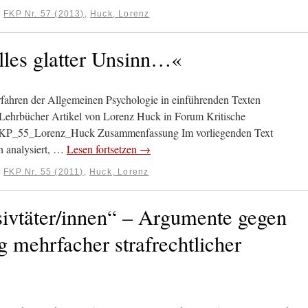
:
FKP Nr. 57 (2013)
,
Huck, Lorenz
alles glatter Unsinn…«
rfahren der Allgemeinen Psychologie in einführenden Texten
r Lehrbücher Artikel von Lorenz Huck in Forum Kritische
 FKP_55_Lorenz_Huck Zusammenfassung Im vorliegenden Text
n analysiert, …
Lesen fortsetzen
→
:
FKP Nr. 55 (2011)
,
Huck, Lorenz
sivtäter/innen“ – Argumente gegen
g mehrfacher strafrechtlicher