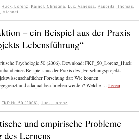
:
Huck, Lorenz
,
Kaindl, Christina
,
Lux, Vanessa
,
Pappritz, Thomas
,
, Michael
ktion – ein Beispiel aus der Praxis
ojekts Lebensführung“
Kritische Psychologie 50 (2006). Download: FKP_50_Lorenz_Huck
nhand eines Beispiels aus der Praxis des „Forschungsprojekts
jektwissenschaftlicher Forschung dar: Wie können
abgegrenzt und adäquat beschrieben werden? Welche …
Lesen
:
FKP Nr. 50 (2006)
,
Huck, Lorenz
etische und empirische Probleme
g des Lernens