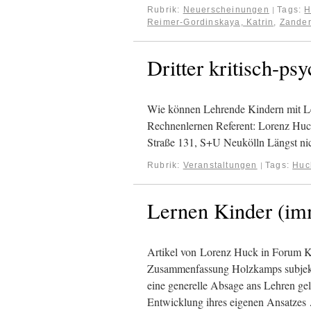
Rubrik:
Neuerscheinungen
Tags:
H
|
Reimer-Gordinskaya, Katrin
,
Zander
Dritter kritisch-ps
Wie können Lehrende Kindern mit Le
Rechnenlernen Referent: Lorenz Huck 
Straße 131, S+U Neukölln Längst nic
Rubrik:
Veranstaltungen
Tags:
Huc
|
Lernen Kinder (imm
Artikel von Lorenz Huck in Forum 
Zusammenfassung Holzkamps subjektwi
eine generelle Absage ans Lehren ge
Entwicklung ihres eigenen Ansatze