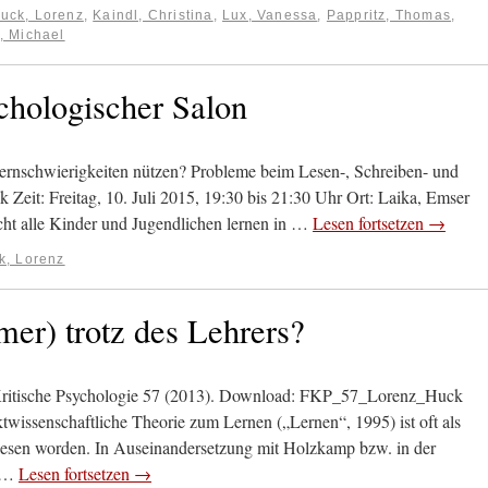
uck, Lorenz
,
Kaindl, Christina
,
Lux, Vanessa
,
Pappritz, Thomas
,
, Michael
ychologischer Salon
rnschwierigkeiten nützen? Probleme beim Lesen-, Schreiben- und
Zeit: Freitag, 10. Juli 2015, 19:30 bis 21:30 Uhr Ort: Laika, Emser
ht alle Kinder und Jugendlichen lernen in …
Lesen fortsetzen
→
k, Lorenz
er) trotz des Lehrers?
Kritische Psychologie 57 (2013). Download: FKP_57_Lorenz_Huck
ssenschaftliche Theorie zum Lernen („Lernen“, 1995) ist oft als
lesen worden. In Auseinandersetzung mit Holzkamp bzw. in der
s …
Lesen fortsetzen
→