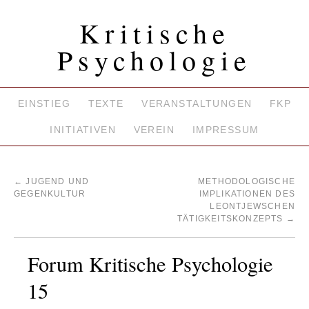
Kritische
Psychologie
EINSTIEG
TEXTE
VERANSTALTUNGEN
FKP
INITIATIVEN
VEREIN
IMPRESSUM
←
JUGEND UND
METHODOLOGISCHE
GEGENKULTUR
IMPLIKATIONEN DES
LEONTJEWSCHEN
TÄTIGKEITSKONZEPTS
→
Forum Kritische Psychologie
15